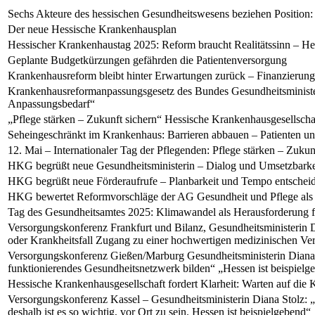
Sechs Akteure des hessischen Gesundheitswesens beziehen Position:
Der neue Hessische Krankenhausplan
Hessischer Krankenhaustag 2025: Reform braucht Realitätssinn – He
Geplante Budgetkürzungen gefährden die Patientenversorgung
Krankenhausreform bleibt hinter Erwartungen zurück – Finanzierung
Krankenhausreformanpassungsgesetz des Bundes Gesundheitsminister
Anpassungsbedarf“
„Pflege stärken – Zukunft sichern“ Hessische Krankenhausgesellsc
Seheingeschränkt im Krankenhaus: Barrieren abbauen – Patienten und
12. Mai – Internationaler Tag der Pflegenden: Pflege stärken – Zukun
HKG begrüßt neue Gesundheitsministerin – Dialog und Umsetzbarkeit
HKG begrüßt neue Förderaufrufe – Planbarkeit und Tempo entscheid
HKG bewertet Reformvorschläge der AG Gesundheit und Pflege als p
Tag des Gesundheitsamtes 2025: Klimawandel als Herausforderung 
Versorgungskonferenz Frankfurt und Bilanz, Gesundheitsministerin D
oder Krankheitsfall Zugang zu einer hochwertigen medizinischen V
Versorgungskonferenz Gießen/Marburg Gesundheitsministerin Diana 
funktionierendes Gesundheitsnetzwerk bilden“ „Hessen ist beispielg
Hessische Krankenhausgesellschaft fordert Klarheit: Warten auf di
Versorgungskonferenz Kassel – Gesundheitsministerin Diana Stolz: 
deshalb ist es so wichtig, vor Ort zu sein. Hessen ist beispielgebend“