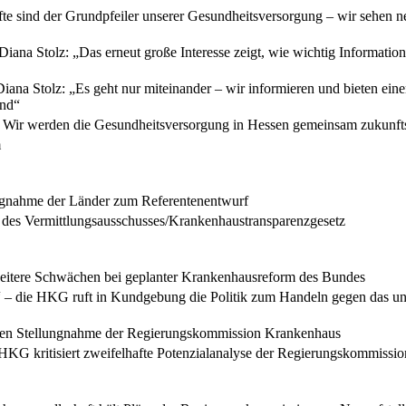
fte sind der Grundpfeiler unserer Gesundheitsversorgung – wir sehen ne
ana Stolz: „Das erneut große Interesse zeigt, wie wichtig Informatio
ana Stolz: „Es geht nur miteinander – wir informieren und bieten eine
end“
 Wir werden die Gesundheitsversorgung in Hessen gemeinsam zukunftss
m
ungnahme der Länder zum Referentenentwurf
es Vermittlungsausschusses/Krankenhaustransparenzgesetz
weitere Schwächen bei geplanter Krankenhausreform des Bundes
t“ – die HKG ruft in Kundgebung die Politik zum Handeln gegen das unk
nften Stellungnahme der Regierungskommission Krankenhaus
 HKG kritisiert zweifelhafte Potenzialanalyse der Regierungskommissi