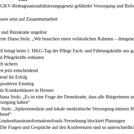
 GKV-Beitragssatzstabilisierungsgesetz gefährdet Versorgung und Ref
ssen setzt auf Zusammenarbeit
 und Bürokratie ungelöst
in Diana Stolz: „Wir brauchen einen verlässlichen Rahmen – dringen
haft bringt beim 1. HKG-Tag der Pflege Fach- und Führungskräfte aus
 Pflegekräfte entlasten
ft sichern
 jetzt entscheidend
end für Erfolg
ositiven Einstieg
für Krankenhäuser in Hessen
iana Stolz: „Es ist eine Frage der Demokratie, dass alle Bürgerinnen 
ersorgung haben“
Stolz: „Spitzenmedizin und lokale medizinische Versorgung müssen H
ebend“
e Krankenhaustransformationsfonds-Verordnung blockiert Planungen
„Die Fragen und Gespräche auf den Konferenzen sind so unterschiedlic