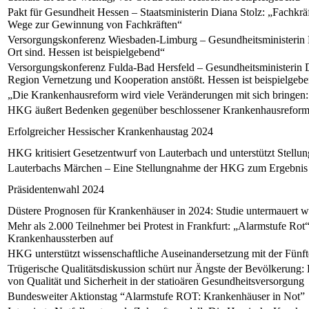
Pakt für Gesundheit Hessen – Staatsministerin Diana Stolz: „Fachkrä
Wege zur Gewinnung von Fachkräften“
Versorgungskonferenz Wiesbaden-Limburg – Gesundheitsministerin Di
Ort sind. Hessen ist beispielgebend“
Versorgungskonferenz Fulda-Bad Hersfeld – Gesundheitsministerin Di
Region Vernetzung und Kooperation anstößt. Hessen ist beispielgeb
„Die Krankenhausreform wird viele Veränderungen mit sich bringen:
HKG äußert Bedenken gegenüber beschlossener Krankenhausrefor
Erfolgreicher Hessischer Krankenhaustag 2024
HKG kritisiert Gesetzentwurf von Lauterbach und unterstützt Stell
Lauterbachs Märchen – Eine Stellungnahme der HKG zum Ergebnis d
Präsidentenwahl 2024
Düstere Prognosen für Krankenhäuser in 2024: Studie untermauert 
Mehr als 2.000 Teilnehmer bei Protest in Frankfurt: „Alarmstufe Ro
Krankenhaussterben auf
HKG unterstützt wissenschaftliche Auseinandersetzung mit der Fü
Trügerische Qualitätsdiskussion schürt nur Ängste der Bevölkerung:
von Qualität und Sicherheit in der statioären Gesundheitsversorgung
Bundesweiter Aktionstag “Alarmstufe ROT: Krankenhäuser in Not”